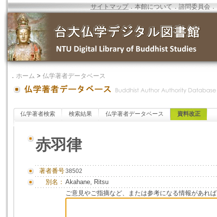
サイトマップ
．
本館について
．
諮問委員会
．
．
ホーム
>
仏学著者データベース
仏学著者検索
検索結果
仏学著者データベース
資料改正
赤羽律
著者番号
38502
別名：
Akahane, Ritsu
ご意見やご指摘など、または参考になる情報があれば