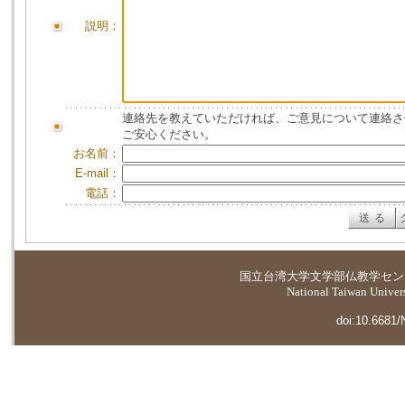
説明：
連絡先を教えていただければ、ご意見について連絡さ
ご安心ください。
お名前：
E-mail：
電話：
国立台湾大学
文学部仏教学セン
National Taiwan Universi
doi:10.6681