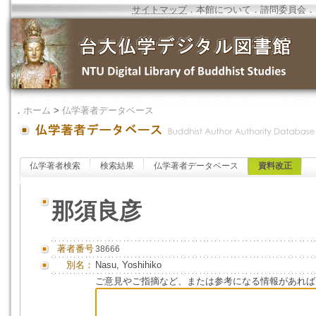
サイトマップ
．
本館について
．
諮問委員会
．
．
ホーム
>
仏学著者データベース
仏学著者検索
検索結果
仏学著者データベース
資料改正
那須良彦
著者番号
38666
別名：
Nasu, Yoshihiko
ご意見やご指摘など、または参考になる情報があれば