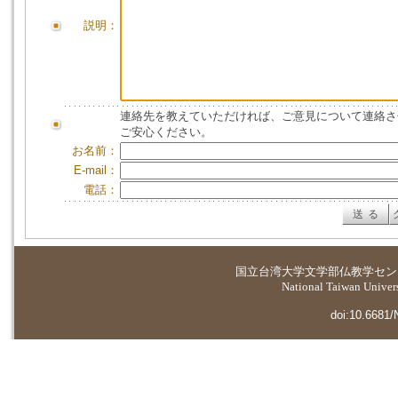
説明：
連絡先を教えていただければ、ご意見について連絡さ
ご安心ください。
お名前：
E-mail：
電話：
国立台湾大学
文学部仏教学セン
National Taiwan Universi
doi:10.6681