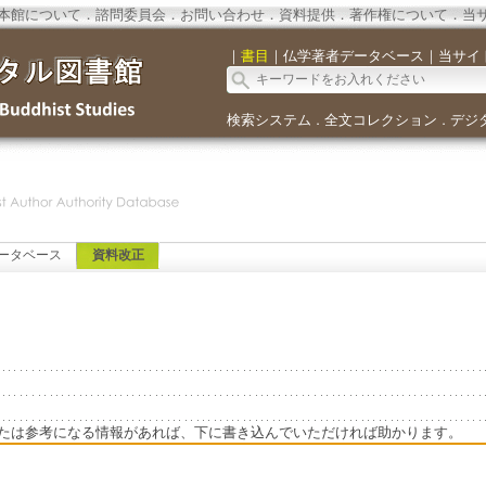
本館について
．
諮問委員会
．
お問い合わせ
．
資料提供
．
著作権について
．
当
｜
書目
｜
仏学著者データベース
｜
当サイ
検索システム
全文コレクション
デジ
．
．
ータベース
資料改正
たは参考になる情報があれば、下に書き込んでいただければ助かります。