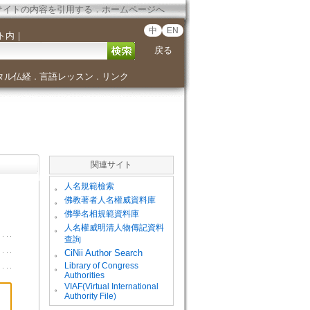
サイトの内容を引用する
．
ホームページへ
中
EN
ト内
｜
戻る
タル仏経
言語レッスン
リンク
．
．
関連サイト
。
人名規範檢索
。
佛教著者人名權威資料庫
。
佛學名相規範資料庫
。
人名權威明清人物傳記資料
查詢
。
CiNii Author Search
Library of Congress
。
Authorities
VIAF(Virtual International
。
Authority File)