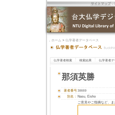
サイトマップ
．
．
ホーム
>
仏学著者データベース
仏学著者検索
検索結果
仏学著者デ
那須英勝
著者番号
38669
別名：
Nasu, Eisho
ご意見やご指摘など、ま