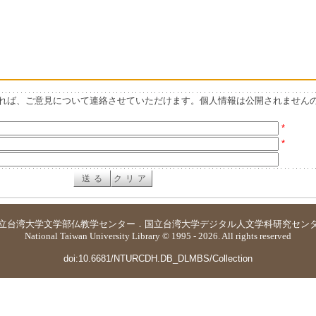
れば、ご意見について連絡させていただけます。個人情報は公開されません
*
*
立台湾大学
文学部仏教学センター
．
国立台湾大学デジタル人文学科研究セン
National Taiwan University Library © 1995 - 2026. All rights reserved
doi:10.6681/NTURCDH.DB_DLMBS/Collection