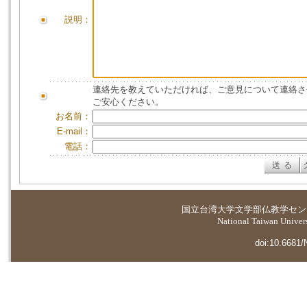
説明：
連絡先を教えていただければ、ご意見について連絡さ
ご安心ください。
お名前：
E-mail：
電話：
国立台湾大学
文学部仏教学セン
National Taiwan Universi
doi:10.6681