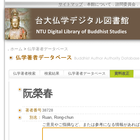
サイトマップ
．
本館について
．
諮問委員会
．
．
ホーム
>
仏学著者データベース
仏学著者検索
検索結果
仏学著者データベース
資料改正
阮榮春
著者番号
38728
別名：
Ruan, Rong-chun
ご意見やご指摘など、または参考になる情報があれば