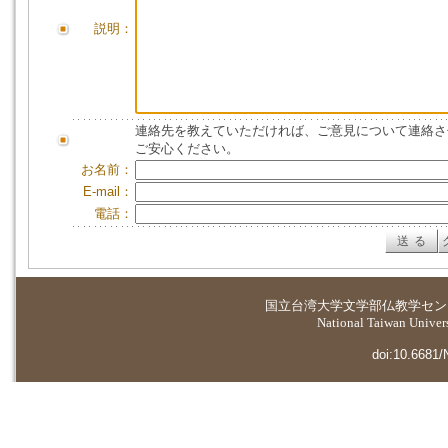
説明：
連絡先を教えていただければ、ご意見について連絡さ
ご安心ください。
お名前：
E-mail：
電話：
国立台湾大学
文学部仏教学セン
National Taiwan Universi
doi:10.6681