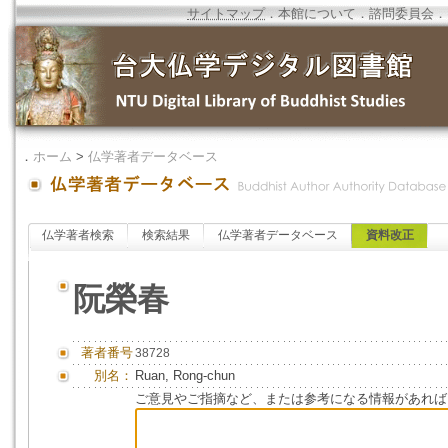
サイトマップ
．
本館について
．
諮問委員会
．
．
ホーム
>
仏学著者データベース
仏学著者検索
検索結果
仏学著者データベース
資料改正
阮榮春
著者番号
38728
別名：
Ruan, Rong-chun
ご意見やご指摘など、または参考になる情報があれば