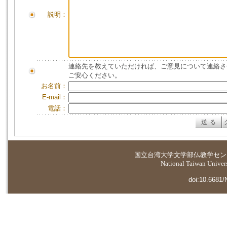
説明：
連絡先を教えていただければ、ご意見について連絡さ
ご安心ください。
お名前：
E-mail：
電話：
国立台湾大学
文学部仏教学セン
National Taiwan Universi
doi:10.6681