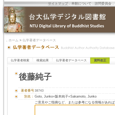
サイトマップ
．
本館について
．
諮問委員会
．
．
ホーム
>
仏学著者データベース
仏学著者検索
検索結果
仏学著者データベース
資料改正
後藤純子
著者番号
38743
別名：
Goto, Junko=阪本純子=Sakamoto, Junko
ご意見やご指摘など、または参考になる情報があれば