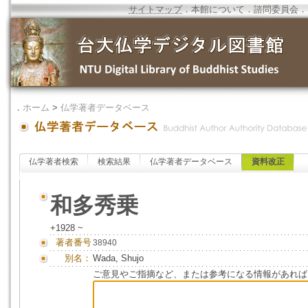
サイトマップ
．
本館について
．
諮問委員会
．
．
ホーム
>
仏学著者データベース
仏学著者検索
検索結果
仏学著者データベース
資料改正
和多秀乗
+1928 ~
著者番号
38940
別名：
Wada, Shujo
ご意見やご指摘など、または参考になる情報があれば