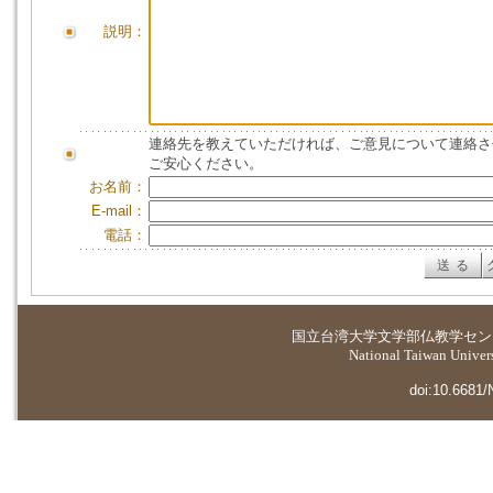
説明：
連絡先を教えていただければ、ご意見について連絡さ
ご安心ください。
お名前：
E-mail：
電話：
国立台湾大学
文学部仏教学セン
National Taiwan Universi
doi:10.6681