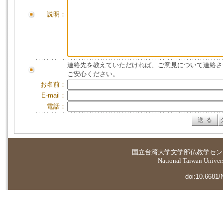
説明：
連絡先を教えていただければ、ご意見について連絡さ
ご安心ください。
お名前：
E-mail：
電話：
国立台湾大学
文学部仏教学セン
National Taiwan Universi
doi:10.6681