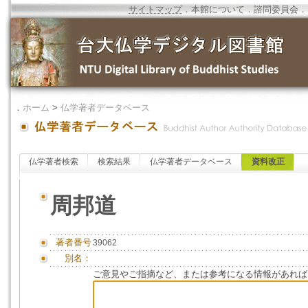
サイトマップ
．
本館について
．
諮問委員会
．
．
ホーム
>
仏学著者データベース
仏学著者検索
検索結果
仏学著者データベース
資料改正
周邦道
著者番号
39062
別名：
ご意見やご指摘など、または参考になる情報があれば