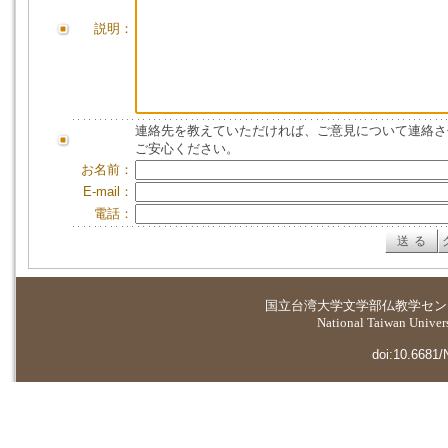
説明：
連絡先を教えていただければ、ご意見について連絡さ
ご安心ください。
お名前：
E-mail：
電話：
国立台湾大学
文学部仏教学セン
National Taiwan Universi
doi:10.6681