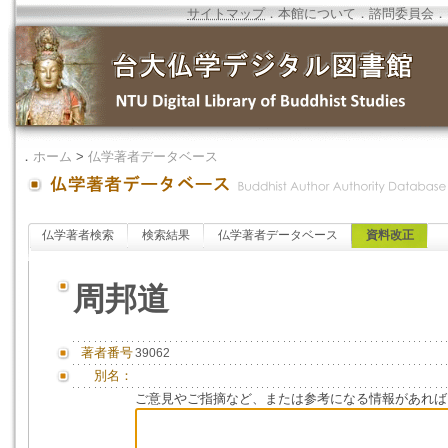
サイトマップ
．
本館について
．
諮問委員会
．
．
ホーム
>
仏学著者データベース
仏学著者検索
検索結果
仏学著者データベース
資料改正
周邦道
著者番号
39062
別名：
ご意見やご指摘など、または参考になる情報があれば