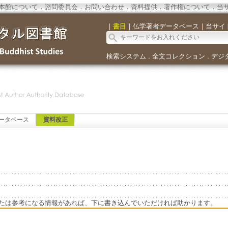
本館について
．
諮問委員会
．
お問い合わせ
．
資料提供
．
著作権について
．
当
｜
書目
｜
仏学著者データベース
｜
当サイ
検索システム
全文コレクション
デジ
．
．
ータベース
資料改正
たは参考になる情報があれば、下に書き込んでいただければ助かります。