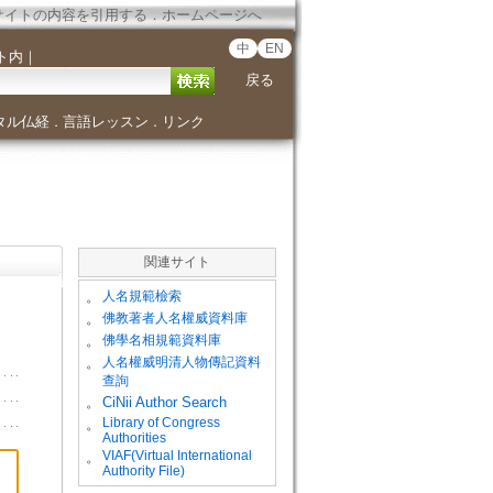
サイトの内容を引用する
．
ホームページへ
中
EN
ト内
｜
戻る
タル仏経
言語レッスン
リンク
．
．
関連サイト
。
人名規範檢索
。
佛教著者人名權威資料庫
。
佛學名相規範資料庫
。
人名權威明清人物傳記資料
查詢
。
CiNii Author Search
Library of Congress
。
Authorities
VIAF(Virtual International
。
Authority File)