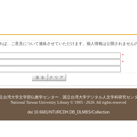
れば、ご意見について連絡させていただけます。個人情報は公開されません
*
*
立台湾大学
文学部仏教学センター
．
国立台湾大学デジタル人文学科研究セン
National Taiwan University Library © 1995 - 2026. All rights reserved
doi:10.6681/NTURCDH.DB_DLMBS/Collection