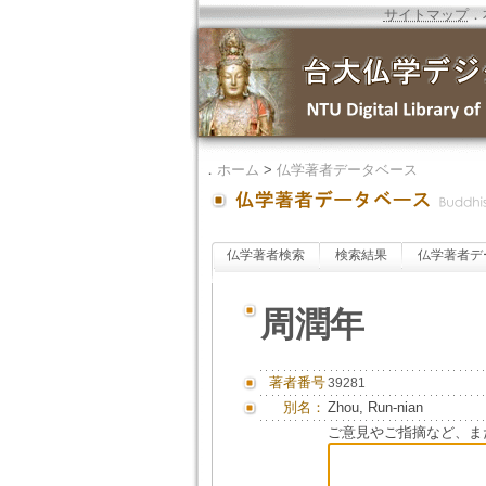
サイトマップ
．
．
ホーム
>
仏学著者データベース
仏学著者検索
検索結果
仏学著者デ
周潤年
著者番号
39281
別名：
Zhou, Run-nian
ご意見やご指摘など、ま