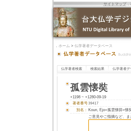
サイトマップ
．
．
ホーム
>
仏学著者データベース
仏学著者検索
検索結果
仏学著者デ
孤雲懐奘
+1198 ~ +1280-09-19
著者番号
39417
別名：
Koun, Ejo=孤雲懐弉=
ご意見やご指摘など、ま