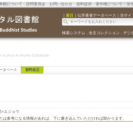
本館について
．
諮問委員会
．
お問い合わせ
．
資料提供
．
著作権について
．
当
｜
書目
｜
仏学著者データベース
｜
当サイ
検索システム
全文コレクション
デジ
．
．
ータベース
資料改正
懐奘=エジョウ
たは参考になる情報があれば、下に書き込んでいただければ助かります。