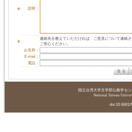
説明：
連絡先を教えていただければ、ご意見について連絡さ
ご安心ください。
お名前：
E-mail：
電話：
国立台湾大学
文学部仏教学セン
National Taiwan Universi
doi:10.6681