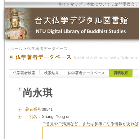
サイトマップ
．
本館について
．
諮問委員会
．
．
ホーム
>
仏学著者データベース
仏学著者検索
検索結果
仏学著者データベース
資料改正
尚永琪
著者番号
39541
別名：
Shang, Yong-qi
ご意見やご指摘など、または参考になる情報があれば