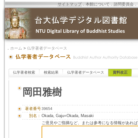
サイトマップ
．
本館について
．
諮問委員会
．
．
ホーム
>
仏学著者データベース
仏学著者検索
検索結果
仏学著者データベース
資料改正
岡田雅樹
著者番号
39654
別名：
Okada, Gaju=Okada, Masaki
ご意見やご指摘など、または参考になる情報があれば