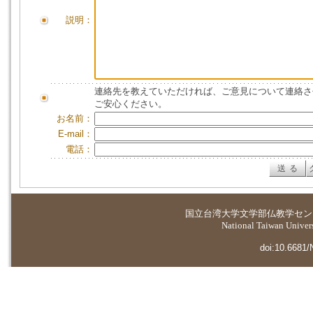
説明：
連絡先を教えていただければ、ご意見について連絡さ
ご安心ください。
お名前：
E-mail：
電話：
国立台湾大学
文学部仏教学セン
National Taiwan Universi
doi:10.6681