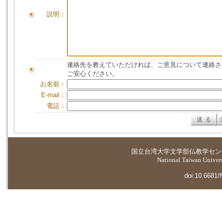
説明：
連絡先を教えていただければ、ご意見について連絡さ
ご安心ください。
お名前：
E-mail：
電話：
国立台湾大学
文学部仏教学セン
National Taiwan Universi
doi:10.6681