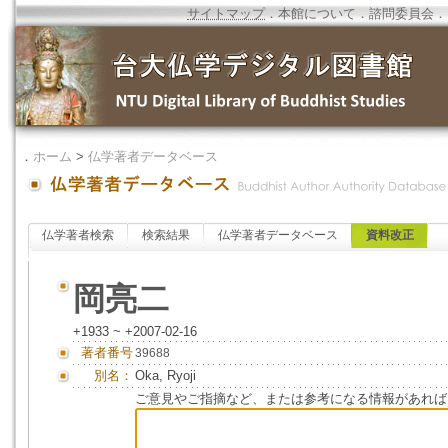
サイトマップ
．
本館について
．
諮問委員会
．
．
ホーム
>
仏学著者データベース
仏学著者検索
検索結果
仏学著者データベース
資料改正
岡亮二
+1933 ~ +2007-02-16
著者番号
39688
別名：
Oka, Ryoji
ご意見やご指摘など、または参考になる情報があれば