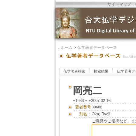
サイトマップ
．
．
ホーム
>
仏学著者データベース
仏学著者検索
検索結果
仏学著者デ
岡亮二
+1933 ~ +2007-02-16
著者番号
39688
別名：
Oka, Ryoji
ご意見やご指摘など、ま