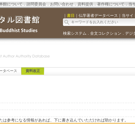
本館について
．
諮問委員会
．
お問い合わせ
．
資料提供
．
著作権について
．
当
｜
書目
｜
仏学著者データベース
｜
当サイ
検索システム
全文コレクション
デジ
．
．
ータベース
資料改正
たは参考になる情報があれば、下に書き込んでいただければ助かります。