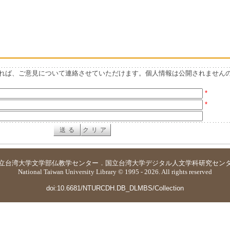
れば、ご意見について連絡させていただけます。個人情報は公開されません
*
*
立台湾大学
文学部仏教学センター
．
国立台湾大学デジタル人文学科研究セン
National Taiwan University Library © 1995 - 2026. All rights reserved
doi:10.6681/NTURCDH.DB_DLMBS/Collection