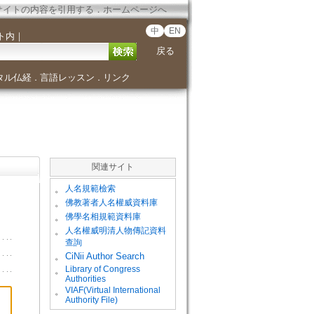
サイトの内容を引用する
．
ホームページへ
中
EN
ト内
｜
戻る
タル仏経
言語レッスン
リンク
．
．
関連サイト
。
人名規範檢索
。
佛教著者人名權威資料庫
。
佛學名相規範資料庫
。
人名權威明清人物傳記資料
查詢
。
CiNii Author Search
Library of Congress
。
Authorities
VIAF(Virtual International
。
Authority File)