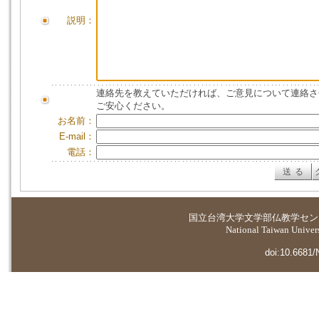
説明：
連絡先を教えていただければ、ご意見について連絡さ
ご安心ください。
お名前：
E-mail：
電話：
国立台湾大学
文学部仏教学セン
National Taiwan Universi
doi:10.6681