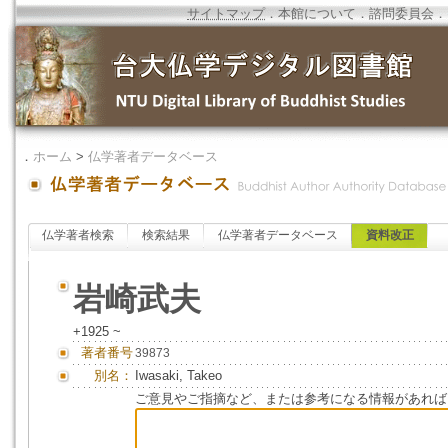
サイトマップ
．
本館について
．
諮問委員会
．
．
ホーム
>
仏学著者データベース
仏学著者検索
検索結果
仏学著者データベース
資料改正
岩崎武夫
+1925 ~
著者番号
39873
別名：
Iwasaki, Takeo
ご意見やご指摘など、または参考になる情報があれば