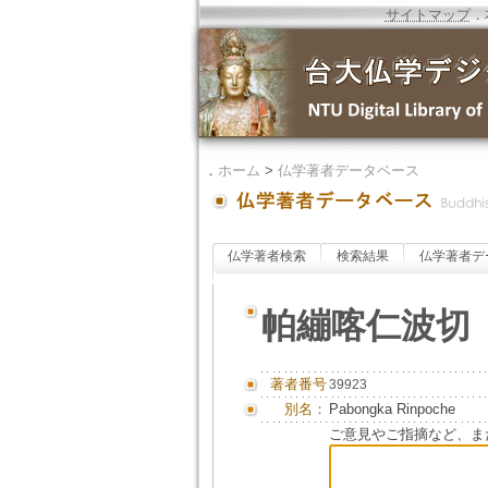
サイトマップ
．
．
ホーム
>
仏学著者データベース
仏学著者検索
検索結果
仏学著者デ
帕繃喀仁波切
著者番号
39923
別名：
Pabongka Rinpoche
ご意見やご指摘など、ま