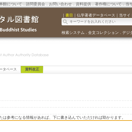
本館について
．
諮問委員会
．
お問い合わせ
．
資料提供
．
著作権について
．
当
｜
書目
｜
仏学著者データベース
｜
当サイ
検索システム
全文コレクション
デジ
．
．
ータベース
資料改正
たは参考になる情報があれば、下に書き込んでいただければ助かります。