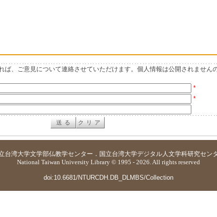
れば、ご意見について連絡させていただけます。個人情報は公開されません
*
*
立台湾大学
文学部仏教学センター
．
国立台湾大学デジタル人文学科研究セン
National Taiwan University Library © 1995 - 2026. All rights reserved
doi:10.6681/NTURCDH.DB_DLMBS/Collection