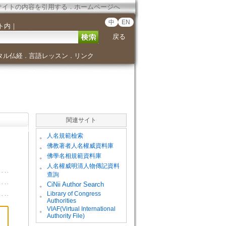
サイトの内容を引用する
．
ホームページへ
中
EN
ト内
｜
戻る
タル仏経
言語レッスン
リンク
．
．
関連サイト
。
人名規範檢索
。
佛教著者人名權威資料庫
。
佛學名相規範資料庫
。
人名權威明清人物傳記資料
查詢
。
CiNii Author Search
Library of Congress
。
Authorities
VIAF(Virtual International
。
Authority File)