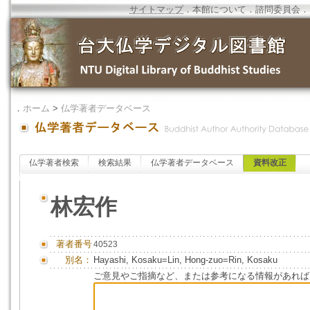
サイトマップ
．
本館について
．
諮問委員会
．
．
ホーム
>
仏学著者データベース
仏学著者検索
検索結果
仏学著者データベース
資料改正
林宏作
著者番号
40523
別名：
Hayashi, Kosaku=Lin, Hong-zuo=Rin, Kosaku
ご意見やご指摘など、または参考になる情報があれば