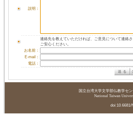
説明：
連絡先を教えていただければ、ご意見について連絡さ
ご安心ください。
お名前：
E-mail：
電話：
国立台湾大学
文学部仏教学セン
National Taiwan Universi
doi:10.6681