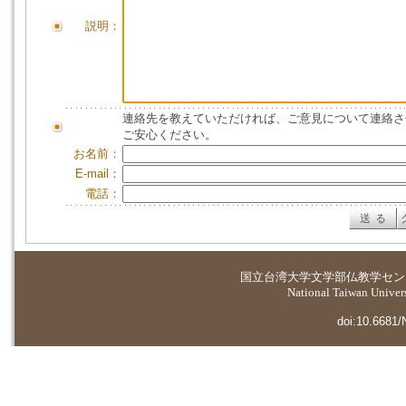
説明：
連絡先を教えていただければ、ご意見について連絡さ
ご安心ください。
お名前：
E-mail：
電話：
国立台湾大学
文学部仏教学セン
National Taiwan Universi
doi:10.6681