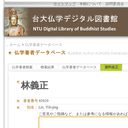
サイトマップ
．
本館について
．
諮問委員会
．
．
ホーム
>
仏学著者データベース
仏学著者検索
検索結果
仏学著者データベース
資料改正
林義正
著者番号
40929
別名：
Lin, Yih-jing
ご意見やご指摘など、または参考になる情報があれば