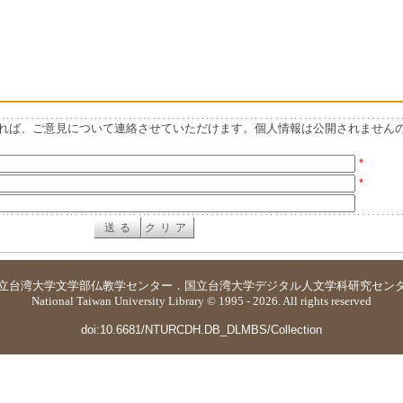
れば、ご意見について連絡させていただけます。個人情報は公開されません
*
*
立台湾大学
文学部仏教学センター
．
国立台湾大学デジタル人文学科研究セン
National Taiwan University Library © 1995 - 2026. All rights reserved
doi:10.6681/NTURCDH.DB_DLMBS/Collection