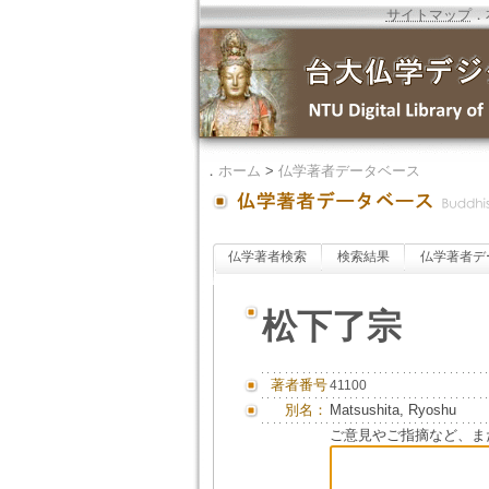
サイトマップ
．
．
ホーム
>
仏学著者データベース
仏学著者検索
検索結果
仏学著者デ
松下了宗
著者番号
41100
別名：
Matsushita, Ryoshu
ご意見やご指摘など、ま