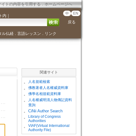
サイトの内容を引用する
．
ホームページへ
中
EN
ト内
｜
戻る
タル仏経
言語レッスン
リンク
．
．
関連サイト
。
人名規範檢索
。
佛教著者人名權威資料庫
。
佛學名相規範資料庫
。
人名權威明清人物傳記資料
查詢
。
CiNii Author Search
Library of Congress
。
Authorities
VIAF(Virtual International
。
Authority File)