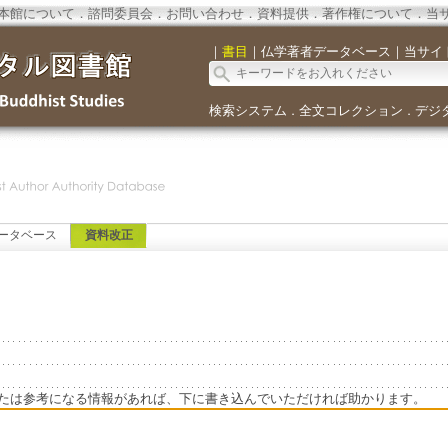
本館について
．
諮問委員会
．
お問い合わせ
．
資料提供
．
著作権について
．
当
｜
書目
｜
仏学著者データベース
｜
当サイ
検索システム
全文コレクション
デジ
．
．
ータベース
資料改正
たは参考になる情報があれば、下に書き込んでいただければ助かります。