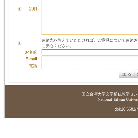
説明：
連絡先を教えていただければ、ご意見について連絡さ
ご安心ください。
お名前：
E-mail：
電話：
国立台湾大学
文学部仏教学セン
National Taiwan Universi
doi:10.6681