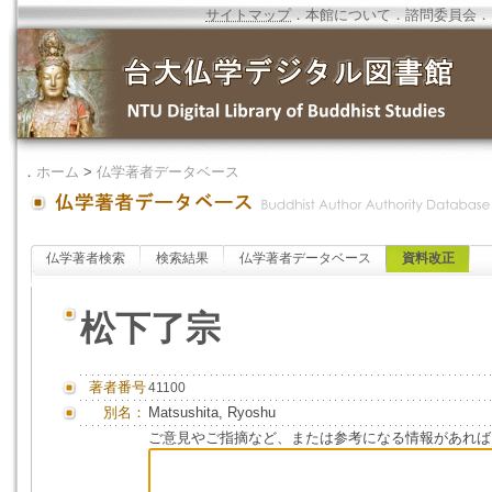
サイトマップ
．
本館について
．
諮問委員会
．
．
ホーム
>
仏学著者データベース
仏学著者検索
検索結果
仏学著者データベース
資料改正
松下了宗
著者番号
41100
別名：
Matsushita, Ryoshu
ご意見やご指摘など、または参考になる情報があれば