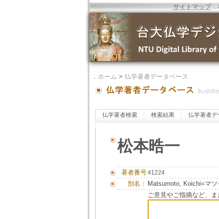
サイトマップ
．
．
ホーム
>
仏学著者データベース
仏学著者検索
検索結果
仏学著者デ
松本晧一
著者番号
41224
別名：
Matsumoto, Koichi
ご意見やご指摘など、ま