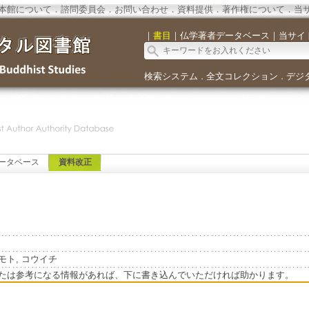
本館について
．
諮問委員会
．
お問い合わせ
．
資料提供
．
著作権について
．
当
｜
書目
｜
仏学著者データベース
｜
当サイ
検索システム
全文コレクション
デジ
．
．
ータベース
資料改正
=マツモト, コウイチ
たは参考になる情報があれば、下に書き込んでいただければ助かります。