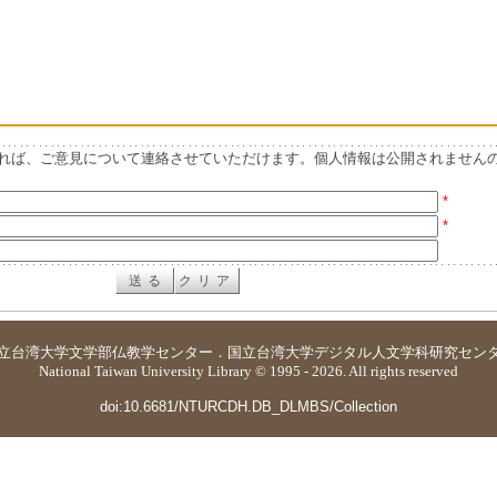
れば、ご意見について連絡させていただけます。個人情報は公開されません
*
*
立台湾大学
文学部仏教学センター
．
国立台湾大学デジタル人文学科研究セン
National Taiwan University Library © 1995 - 2026. All rights reserved
doi:10.6681/NTURCDH.DB_DLMBS/Collection