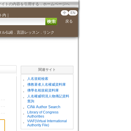
サイトの内容を引用する
．
ホームページへ
中
EN
ト内
｜
戻る
タル仏経
言語レッスン
リンク
．
．
関連サイト
。
人名規範檢索
。
佛教著者人名權威資料庫
。
佛學名相規範資料庫
。
人名權威明清人物傳記資料
查詢
。
CiNii Author Search
Library of Congress
。
Authorities
VIAF(Virtual International
。
Authority File)