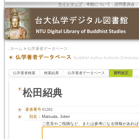
サイトマップ
．
本館について
．
諮問委員会
．
．
ホーム
>
仏学著者データベース
仏学著者検索
検索結果
仏学著者データベース
資料改正
松田紹典
著者番号
41262
別名：
Matsuda, Joten
ご意見やご指摘など、または参考になる情報があれば