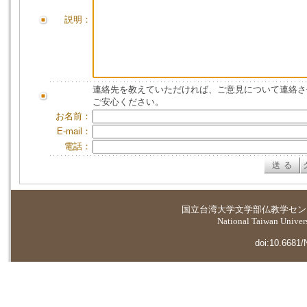
説明：
連絡先を教えていただければ、ご意見について連絡さ
ご安心ください。
お名前：
E-mail：
電話：
国立台湾大学
文学部仏教学セン
National Taiwan Universi
doi:10.6681