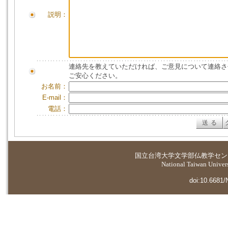
説明：
連絡先を教えていただければ、ご意見について連絡さ
ご安心ください。
お名前：
E-mail：
電話：
国立台湾大学
文学部仏教学セン
National Taiwan Universi
doi:10.6681