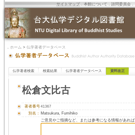
サイトマップ
．
本館について
．
諮問委員会
．
．
ホーム
>
仏学著者データベース
仏学著者検索
検索結果
仏学著者データベース
資料改正
松倉文比古
著者番号
41367
別名：
Matsukura, Fumihiko
ご意見やご指摘など、または参考になる情報があれば