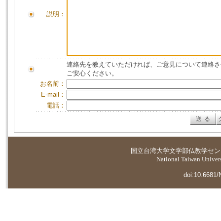
説明：
連絡先を教えていただければ、ご意見について連絡さ
ご安心ください。
お名前：
E-mail：
電話：
国立台湾大学
文学部仏教学セン
National Taiwan Universi
doi:10.6681