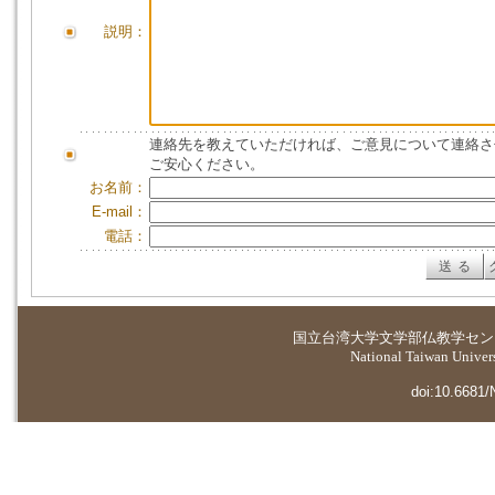
説明：
連絡先を教えていただければ、ご意見について連絡さ
ご安心ください。
お名前：
E-mail：
電話：
国立台湾大学
文学部仏教学セン
National Taiwan Universi
doi:10.6681