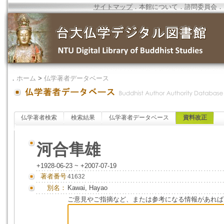
サイトマップ
．
本館について
．
諮問委員会
．
．
ホーム
>
仏学著者データベース
仏学著者検索
検索結果
仏学著者データベース
資料改正
河合隼雄
+1928-06-23 ~ +2007-07-19
著者番号
41632
別名：
Kawai, Hayao
ご意見やご指摘など、または参考になる情報があれば