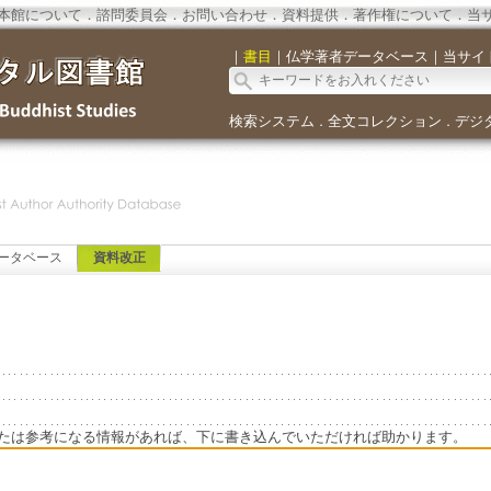
本館について
．
諮問委員会
．
お問い合わせ
．
資料提供
．
著作権について
．
当
｜
書目
｜
仏学著者データベース
｜
当サイ
検索システム
全文コレクション
デジ
．
．
ータベース
資料改正
たは参考になる情報があれば、下に書き込んでいただければ助かります。