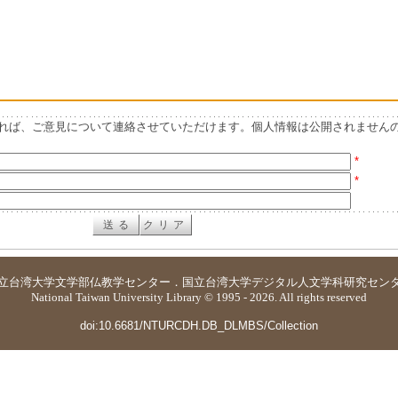
れば、ご意見について連絡させていただけます。個人情報は公開されません
*
*
立台湾大学
文学部仏教学センター
．
国立台湾大学デジタル人文学科研究セン
National Taiwan University Library © 1995 - 2026. All rights reserved
doi:10.6681/NTURCDH.DB_DLMBS/Collection