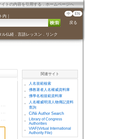
サイトの内容を引用する
．
ホームページへ
中
EN
ト内
｜
戻る
タル仏経
言語レッスン
リンク
．
．
関連サイト
。
人名規範檢索
。
佛教著者人名權威資料庫
。
佛學名相規範資料庫
。
人名權威明清人物傳記資料
查詢
。
CiNii Author Search
Library of Congress
。
Authorities
VIAF(Virtual International
。
Authority File)