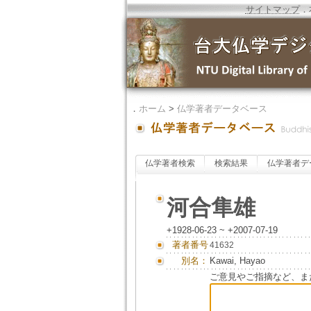
サイトマップ
．
．
ホーム
>
仏学著者データベース
仏学著者検索
検索結果
仏学著者デ
河合隼雄
+1928-06-23 ~ +2007-07-19
著者番号
41632
別名：
Kawai, Hayao
ご意見やご指摘など、ま