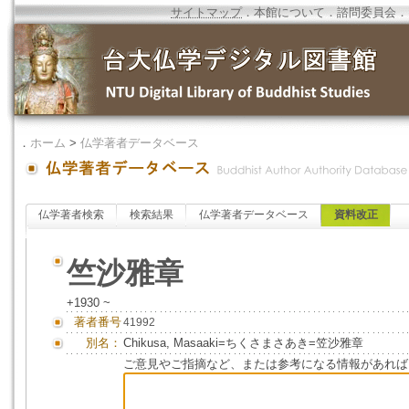
サイトマップ
．
本館について
．
諮問委員会
．
．
ホーム
>
仏学著者データベース
仏学著者検索
検索結果
仏学著者データベース
資料改正
竺沙雅章
+1930 ~
著者番号
41992
別名：
Chikusa, Masaaki=ちくさまさあき=笠沙雅章
ご意見やご指摘など、または参考になる情報があれば