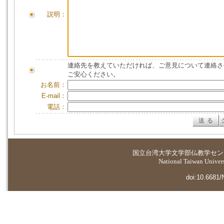
説明：
連絡先を教えていただければ、ご意見について連絡さ
ご安心ください。
お名前：
E-mail：
電話：
国立台湾大学
文学部仏教学セン
National Taiwan Universi
doi:10.6681