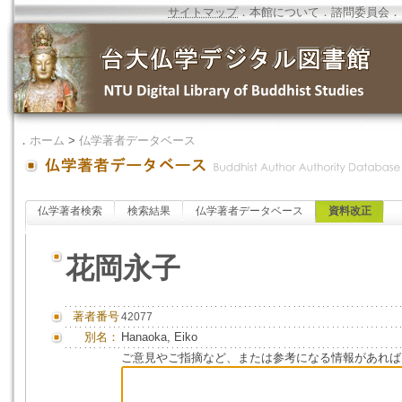
サイトマップ
．
本館について
．
諮問委員会
．
．
ホーム
>
仏学著者データベース
仏学著者検索
検索結果
仏学著者データベース
資料改正
花岡永子
著者番号
42077
別名：
Hanaoka, Eiko
ご意見やご指摘など、または参考になる情報があれば