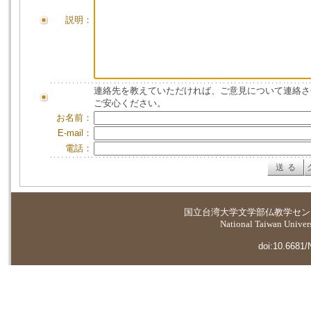
説明：
連絡先を教えていただければ、ご意見について連絡さ
ご安心ください。
お名前：
E-mail：
電話：
国立台湾大学
文学部仏教学セン
National Taiwan Universi
doi:10.6681