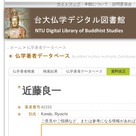
サイトマップ
．
本館について
．
諮問委員会
．
．
ホーム
>
仏学著者データベース
仏学著者検索
検索結果
仏学著者データベース
資料改正
近藤良一
著者番号
42153
別名：
Kondo, Ryoichi
ご意見やご指摘など、または参考になる情報があれば