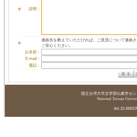
説明：
連絡先を教えていただければ、ご意見について連絡さ
ご安心ください。
お名前：
E-mail：
電話：
国立台湾大学
文学部仏教学セン
National Taiwan Universi
doi:10.6681