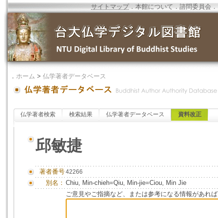
サイトマップ
．
本館について
．
諮問委員会
．
．
ホーム
>
仏学著者データベース
仏学著者検索
検索結果
仏学著者データベース
資料改正
邱敏捷
著者番号
42266
別名：
Chiu, Min-chieh=Qiu, Min-jie=Ciou, Min Jie
ご意見やご指摘など、または参考になる情報があれば