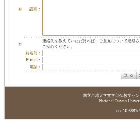
説明：
連絡先を教えていただければ、ご意見について連絡さ
ご安心ください。
お名前：
E-mail：
電話：
国立台湾大学
文学部仏教学セン
National Taiwan Universi
doi:10.6681