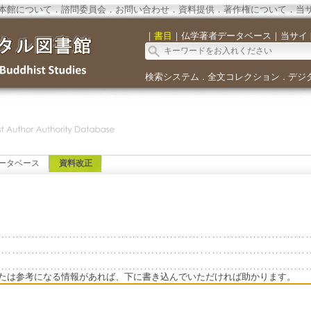
本館について
．
諮問委員会
．
お問い合わせ
．
資料提供
．
著作権について
．
当
｜
書目
｜
仏学著者データベース
｜
当サイ
検索システム
全文コレクション
デジ
．
．
ータベース
資料改正
たは参考になる情報があれば、下に書き込んでいただければ助かります。