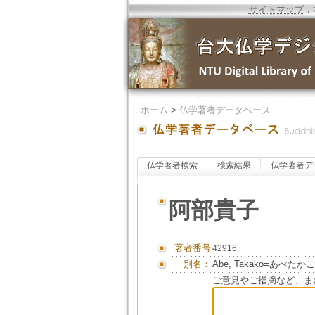
サイトマップ
．
．
ホーム
>
仏学著者データベース
仏学著者検索
検索結果
仏学著者デ
阿部貴子
著者番号
42916
別名：
Abe, Takako=あべたかこ
ご意見やご指摘など、ま