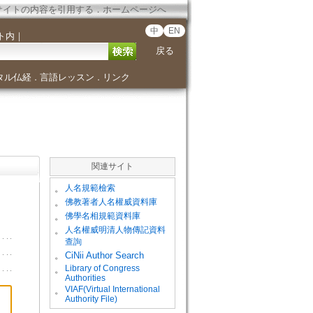
サイトの内容を引用する
．
ホームページへ
中
EN
ト内
｜
戻る
タル仏経
言語レッスン
リンク
．
．
関連サイト
。
人名規範檢索
。
佛教著者人名權威資料庫
。
佛學名相規範資料庫
。
人名權威明清人物傳記資料
查詢
。
CiNii Author Search
Library of Congress
。
Authorities
VIAF(Virtual International
。
Authority File)