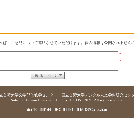
れば、ご意見について連絡させていただけます。個人情報は公開されません
*
*
立台湾大学
文学部仏教学センター
．
国立台湾大学デジタル人文学科研究セン
National Taiwan University Library © 1995 - 2026. All rights reserved
doi:10.6681/NTURCDH.DB_DLMBS/Collection