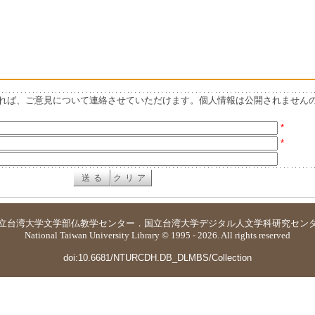
れば、ご意見について連絡させていただけます。個人情報は公開されません
*
*
立台湾大学
文学部仏教学センター
．
国立台湾大学デジタル人文学科研究セン
National Taiwan University Library © 1995 - 2026. All rights reserved
doi:10.6681/NTURCDH.DB_DLMBS/Collection