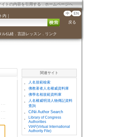
サイトの内容を引用する
．
ホームページへ
中
EN
ト内
｜
戻る
タル仏経
言語レッスン
リンク
．
．
関連サイト
。
人名規範檢索
。
佛教著者人名權威資料庫
。
佛學名相規範資料庫
。
人名權威明清人物傳記資料
查詢
。
CiNii Author Search
Library of Congress
。
Authorities
VIAF(Virtual International
。
Authority File)