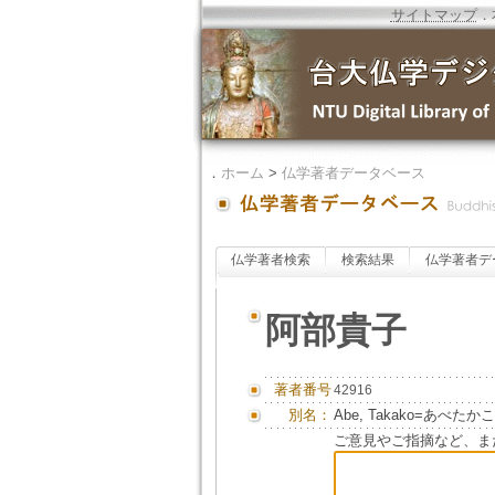
サイトマップ
．
．
ホーム
>
仏学著者データベース
仏学著者検索
検索結果
仏学著者デ
阿部貴子
著者番号
42916
別名：
Abe, Takako=あべたかこ
ご意見やご指摘など、ま