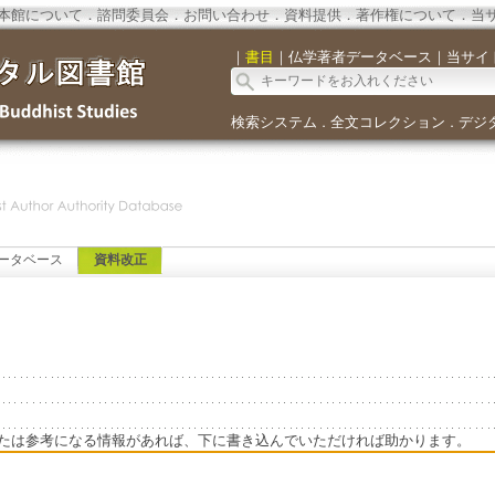
本館について
．
諮問委員会
．
お問い合わせ
．
資料提供
．
著作権について
．
当
｜
書目
｜
仏学著者データベース
｜
当サイ
検索システム
全文コレクション
デジ
．
．
ータベース
資料改正
たは参考になる情報があれば、下に書き込んでいただければ助かります。