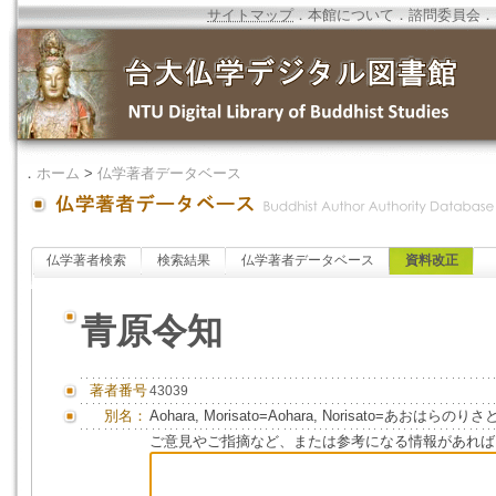
サイトマップ
．
本館について
．
諮問委員会
．
．
ホーム
>
仏学著者データベース
仏学著者検索
検索結果
仏学著者データベース
資料改正
青原令知
著者番号
43039
別名：
Aohara, Morisato=Aohara, Norisato=あおはらのりさ
ご意見やご指摘など、または参考になる情報があれば