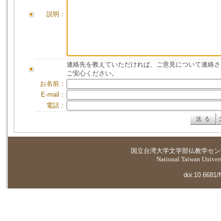
説明：
連絡先を教えていただければ、ご意見について連絡さ
ご安心ください。
お名前：
E-mail：
電話：
国立台湾大学
文学部仏教学セン
National Taiwan Universi
doi:10.6681