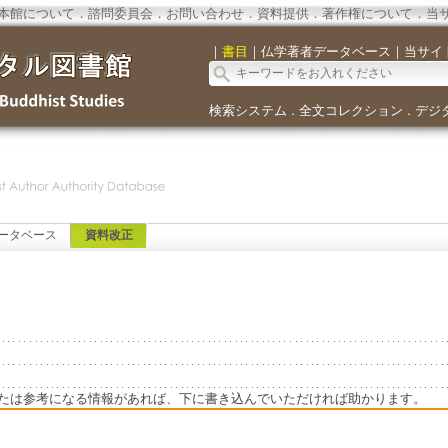
本館について
．
諮問委員会
．
お問い合わせ
．
資料提供
．
著作権について
．
当
｜
書目
｜
仏学著者データベース
｜
当サイ
検索システム
全文コレクション
デジ
．
．
ータベース
資料改正
たは参考になる情報があれば、下に書き込んでいただければ助かります。