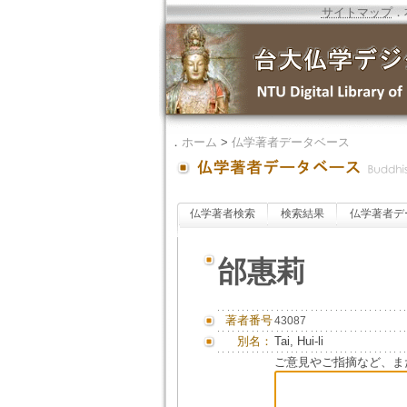
サイトマップ
．
．
ホーム
>
仏学著者データベース
仏学著者検索
検索結果
仏学著者デ
邰惠莉
著者番号
43087
別名：
Tai, Hui-li
ご意見やご指摘など、ま