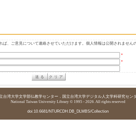
れば、ご意見について連絡させていただけます。個人情報は公開されません
*
*
立台湾大学
文学部仏教学センター
．
国立台湾大学デジタル人文学科研究セン
National Taiwan University Library © 1995 - 2026. All rights reserved
doi:10.6681/NTURCDH.DB_DLMBS/Collection