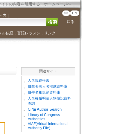
サイトの内容を引用する
．
ホームページへ
中
EN
ト内
｜
戻る
タル仏経
言語レッスン
リンク
．
．
関連サイト
。
人名規範檢索
。
佛教著者人名權威資料庫
。
佛學名相規範資料庫
。
人名權威明清人物傳記資料
查詢
。
CiNii Author Search
Library of Congress
。
Authorities
VIAF(Virtual International
。
Authority File)