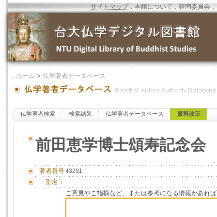
サイトマップ
．
本館について
．
諮問委員会
．
．
ホーム
>
仏学著者データベース
仏学著者検索
検索結果
仏学著者データベース
資料改正
前田恵学博士頌寿記念会
著者番号
43291
別名：
ご意見やご指摘など、または参考になる情報があれば