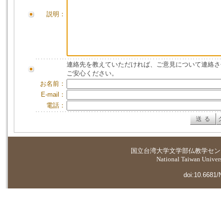
説明：
連絡先を教えていただければ、ご意見について連絡さ
ご安心ください。
お名前：
E-mail：
電話：
国立台湾大学
文学部仏教学セン
National Taiwan Universi
doi:10.6681