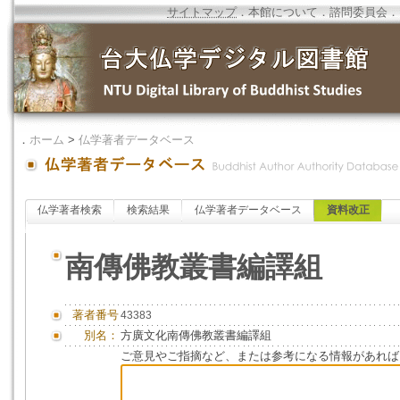
サイトマップ
．
本館について
．
諮問委員会
．
．
ホーム
>
仏学著者データベース
仏学著者検索
検索結果
仏学著者データベース
資料改正
南傳佛教叢書編譯組
著者番号
43383
別名：
方廣文化南傳佛教叢書編譯組
ご意見やご指摘など、または参考になる情報があれば