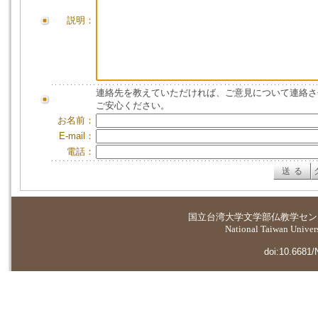
説明：
連絡先を教えていただければ、ご意見について連絡さ
ご安心ください。
お名前：
E-mail：
電話：
国立台湾大学
文学部仏教学セン
National Taiwan Universi
doi:10.6681