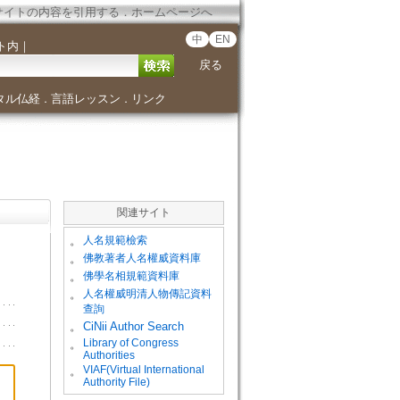
サイトの内容を引用する
．
ホームページへ
中
EN
ト内
｜
戻る
タル仏経
言語レッスン
リンク
．
．
関連サイト
。
人名規範檢索
。
佛教著者人名權威資料庫
。
佛學名相規範資料庫
。
人名權威明清人物傳記資料
查詢
。
CiNii Author Search
Library of Congress
。
Authorities
VIAF(Virtual International
。
Authority File)