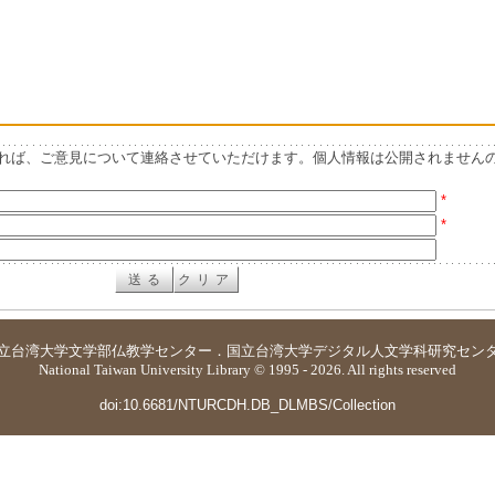
れば、ご意見について連絡させていただけます。個人情報は公開されません
*
*
立台湾大学
文学部仏教学センター
．
国立台湾大学デジタル人文学科研究セン
National Taiwan University Library © 1995 - 2026. All rights reserved
doi:10.6681/NTURCDH.DB_DLMBS/Collection