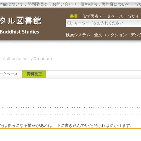
本館について
．
諮問委員会
．
お問い合わせ
．
資料提供
．
著作権について
．
当
｜
書目
｜
仏学著者データベース
｜
当サイ
検索システム
全文コレクション
デジ
．
．
ータベース
資料改正
たは参考になる情報があれば、下に書き込んでいただければ助かります。