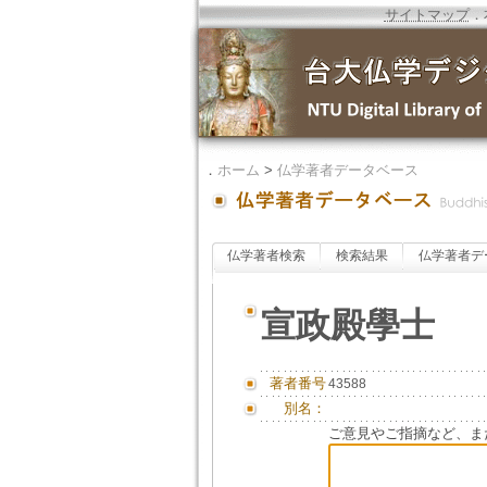
サイトマップ
．
．
ホーム
>
仏学著者データベース
仏学著者検索
検索結果
仏学著者デ
宣政殿學士
著者番号
43588
別名：
ご意見やご指摘など、ま