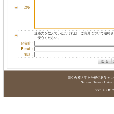
説明：
連絡先を教えていただければ、ご意見について連絡さ
ご安心ください。
お名前：
E-mail：
電話：
国立台湾大学
文学部仏教学セン
National Taiwan Universi
doi:10.6681