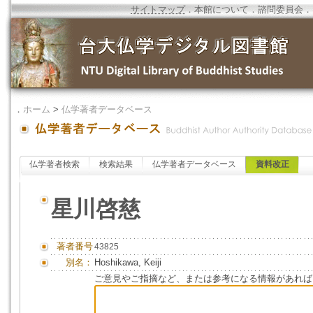
サイトマップ
．
本館について
．
諮問委員会
．
．
ホーム
>
仏学著者データベース
仏学著者検索
検索結果
仏学著者データベース
資料改正
星川啓慈
著者番号
43825
別名：
Hoshikawa, Keiji
ご意見やご指摘など、または参考になる情報があれば