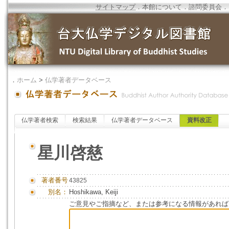
サイトマップ
．
本館について
．
諮問委員会
．
．
ホーム
>
仏学著者データベース
仏学著者検索
検索結果
仏学著者データベース
資料改正
星川啓慈
著者番号
43825
別名：
Hoshikawa, Keiji
ご意見やご指摘など、または参考になる情報があれば