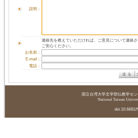
説明：
連絡先を教えていただければ、ご意見について連絡さ
ご安心ください。
お名前：
E-mail：
電話：
国立台湾大学
文学部仏教学セン
National Taiwan Universi
doi:10.6681