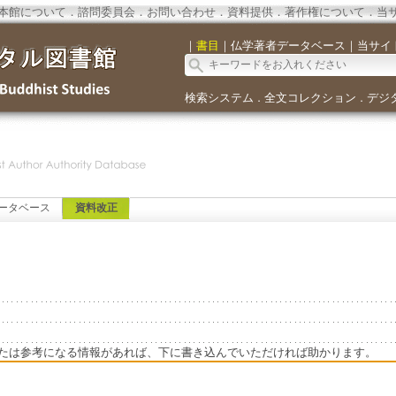
本館について
．
諮問委員会
．
お問い合わせ
．
資料提供
．
著作権について
．
当
｜
書目
｜
仏学著者データベース
｜
当サイ
検索システム
全文コレクション
デジ
．
．
ータベース
資料改正
たは参考になる情報があれば、下に書き込んでいただければ助かります。