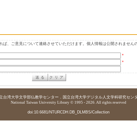
れば、ご意見について連絡させていただけます。個人情報は公開されません
*
*
立台湾大学
文学部仏教学センター
．
国立台湾大学デジタル人文学科研究セン
National Taiwan University Library © 1995 - 2026. All rights reserved
doi:10.6681/NTURCDH.DB_DLMBS/Collection