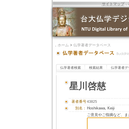
サイトマップ
．
．
ホーム
>
仏学著者データベース
仏学著者検索
検索結果
仏学著者デ
星川啓慈
著者番号
43825
別名：
Hoshikawa, Keiji
ご意見やご指摘など、ま