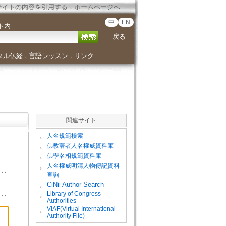
サイトの内容を引用する
．
ホームページへ
中
EN
ト内
｜
戻る
タル仏経
言語レッスン
リンク
．
．
関連サイト
。
人名規範檢索
。
佛教著者人名權威資料庫
。
佛學名相規範資料庫
。
人名權威明清人物傳記資料
查詢
。
CiNii Author Search
Library of Congress
。
Authorities
VIAF(Virtual International
。
Authority File)