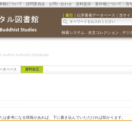
本館について
．
諮問委員会
．
お問い合わせ
．
資料提供
．
著作権について
．
当
｜
書目
｜
仏学著者データベース
｜
当サイ
検索システム
全文コレクション
デジ
．
．
ータベース
資料改正
たは参考になる情報があれば、下に書き込んでいただければ助かります。