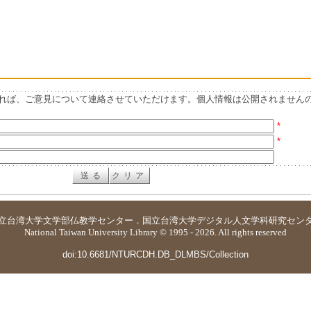
れば、ご意見について連絡させていただけます。個人情報は公開されません
*
*
立台湾大学
文学部仏教学センター
．
国立台湾大学デジタル人文学科研究セン
National Taiwan University Library © 1995 - 2026. All rights reserved
doi:10.6681/NTURCDH.DB_DLMBS/Collection