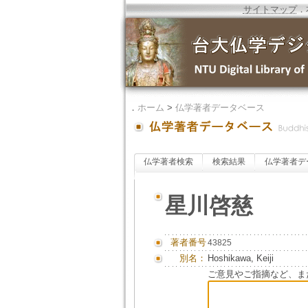
サイトマップ
．
．
ホーム
>
仏学著者データベース
仏学著者検索
検索結果
仏学著者デ
星川啓慈
著者番号
43825
別名：
Hoshikawa, Keiji
ご意見やご指摘など、ま