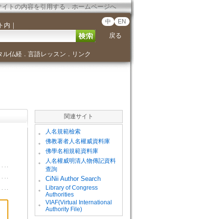
サイトの内容を引用する
．
ホームページへ
中
EN
ト内
｜
戻る
タル仏経
言語レッスン
リンク
．
．
関連サイト
。
人名規範檢索
。
佛教著者人名權威資料庫
。
佛學名相規範資料庫
。
人名權威明清人物傳記資料
查詢
。
CiNii Author Search
Library of Congress
。
Authorities
VIAF(Virtual International
。
Authority File)