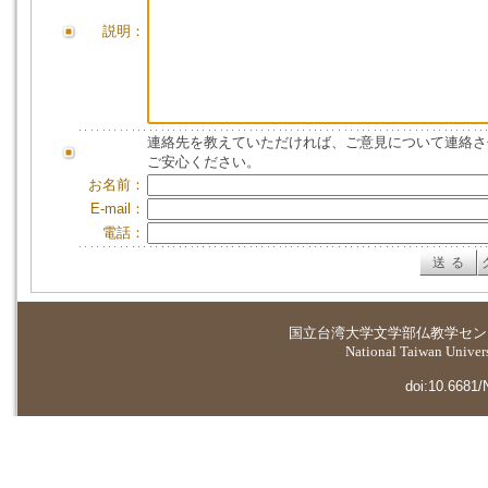
説明：
連絡先を教えていただければ、ご意見について連絡さ
ご安心ください。
お名前：
E-mail：
電話：
国立台湾大学
文学部仏教学セン
National Taiwan Universi
doi:10.6681