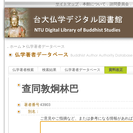
サイトマップ
．
本館について
．
諮問委員会
．
．
ホーム
>
仏学著者データベース
仏学著者検索
検索結果
仏学著者データベース
資料改正
查同敦炯林巴
著者番号
43903
別名：
ご意見やご指摘など、または参考になる情報があれば