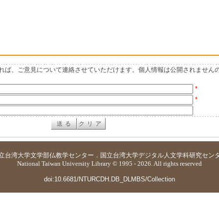
れば、ご意見について連絡させていただけます。個人情報は公開されません
*
*
立台湾大学
文学部仏教学センター
．
国立台湾大学デジタル人文学科研究セン
National Taiwan University Library © 1995 - 2026. All rights reserved
doi:10.6681/NTURCDH.DB_DLMBS/Collection