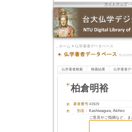
サイトマップ
．
．
ホーム
>
仏学著者データベース
仏学著者検索
検索結果
仏学著者デ
柏倉明裕
著者番号
43929
別名：
Kashiwagura, Akihiro
ご意見やご指摘など、ま