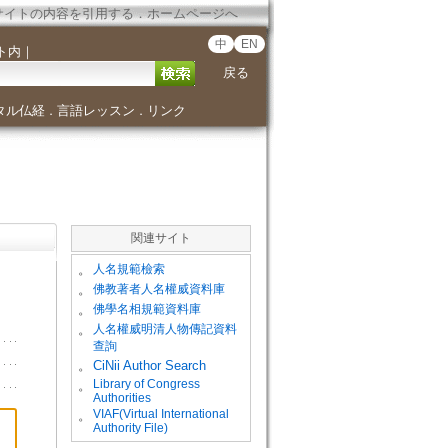
サイトの内容を引用する
．
ホームページへ
中
EN
ト内
｜
戻る
タル仏経
言語レッスン
リンク
．
．
関連サイト
。
人名規範檢索
。
佛教著者人名權威資料庫
。
佛學名相規範資料庫
。
人名權威明清人物傳記資料
查詢
。
CiNii Author Search
Library of Congress
。
Authorities
VIAF(Virtual International
。
Authority File)