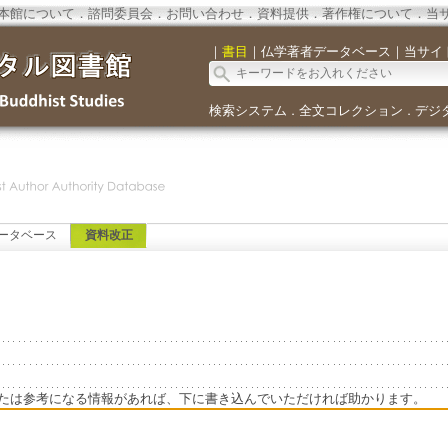
本館について
．
諮問委員会
．
お問い合わせ
．
資料提供
．
著作権について
．
当
｜
書目
｜
仏学著者データベース
｜
当サイ
検索システム
全文コレクション
デジ
．
．
ータベース
資料改正
たは参考になる情報があれば、下に書き込んでいただければ助かります。