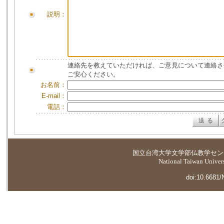
説明：
連絡先を教えていただければ、ご意見について連絡さ
ご安心ください。
お名前：
E-mail：
電話：
国立台湾大学
文学部仏教学セン
National Taiwan Universi
doi:10.6681