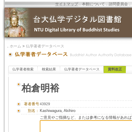
サイトマップ
．
本館について
．
諮問委員会
．
．
ホーム
>
仏学著者データベース
仏学著者検索
検索結果
仏学著者データベース
資料改正
柏倉明裕
著者番号
43929
別名：
Kashiwagura, Akihiro
ご意見やご指摘など、または参考になる情報があれば