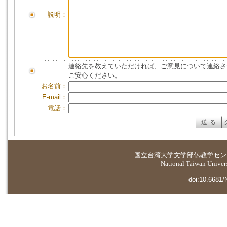
説明：
連絡先を教えていただければ、ご意見について連絡さ
ご安心ください。
お名前：
E-mail：
電話：
国立台湾大学
文学部仏教学セン
National Taiwan Universi
doi:10.6681