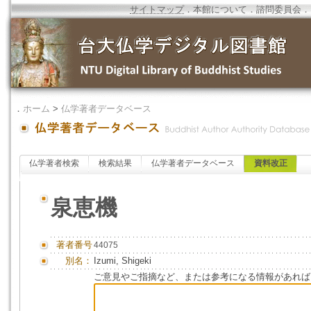
サイトマップ
．
本館について
．
諮問委員会
．
．
ホーム
>
仏学著者データベース
仏学著者検索
検索結果
仏学著者データベース
資料改正
泉恵機
著者番号
44075
別名：
Izumi, Shigeki
ご意見やご指摘など、または参考になる情報があれば