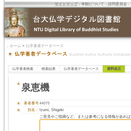
サイトマップ
．
本館について
．
諮問委員会
．
．
ホーム
>
仏学著者データベース
仏学著者検索
検索結果
仏学著者データベース
資料改正
泉恵機
著者番号
44075
別名：
Izumi, Shigeki
ご意見やご指摘など、または参考になる情報があれば