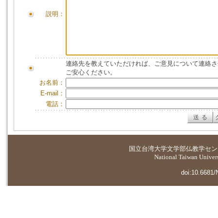
説明：
連絡先を教えていただければ、ご意見について連絡さ
ご安心ください。
お名前：
E-mail：
電話：
国立台湾大学
文学部仏教学セン
National Taiwan Universi
doi:10.6681