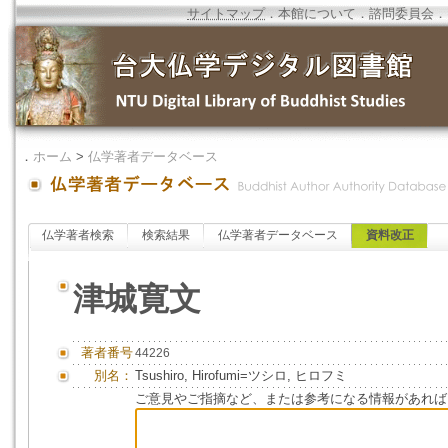
サイトマップ
．
本館について
．
諮問委員会
．
．
ホーム
>
仏学著者データベース
仏学著者検索
検索結果
仏学著者データベース
資料改正
津城寛文
著者番号
44226
別名：
Tsushiro, Hirofumi=ツシロ, ヒロフミ
ご意見やご指摘など、または参考になる情報があれば