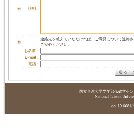
説明：
連絡先を教えていただければ、ご意見について連絡さ
ご安心ください。
お名前：
E-mail：
電話：
国立台湾大学
文学部仏教学セン
National Taiwan Universi
doi:10.6681