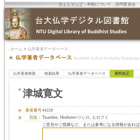
サイトマップ
．
本館について
．
諮問委員会
．
．
ホーム
>
仏学著者データベース
仏学著者検索
検索結果
仏学著者データベース
資料改正
津城寛文
著者番号
44226
別名：
Tsushiro, Hirofumi=ツシロ, ヒロフミ
ご意見やご指摘など、または参考になる情報があれば