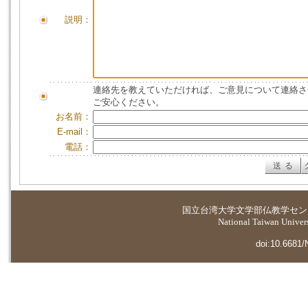
説明：
連絡先を教えていただければ、ご意見について連絡さ
ご安心ください。
お名前：
E-mail：
電話：
国立台湾大学
文学部仏教学セン
National Taiwan Universi
doi:10.6681