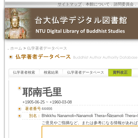
サイトマップ
．
本館について
．
諮問委員会
．
．
ホーム
>
仏学著者データベース
仏学著者検索
検索結果
仏学著者データベース
資料改正
耶南毛里
+1905-06-25 ~ +1960-03-08
著者番号
44466
別名：
Bhikkhu Nanamoli=Nanamoli Thera=Ñāṇamoli The
ご意見やご指摘など、または参考になる情報があれば