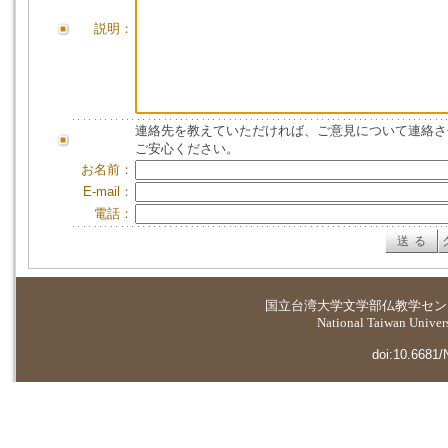
説明：
連絡先を教えていただければ、ご意見について連絡さ
ご安心ください。
お名前：
E-mail：
電話：
国立台湾大学
文学部仏教学セン
National Taiwan Universi
doi:10.6681